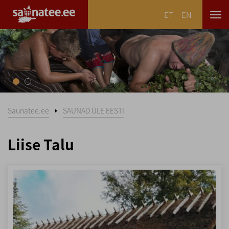
ET
EN
Saunatee.ee
SAUNAD ÜLE EESTI
Liise Talu