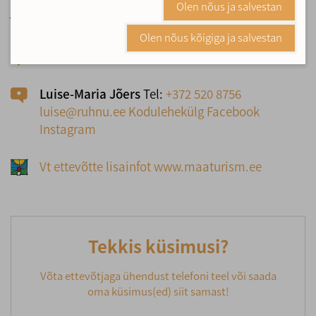
Olen nõus ja salvestan
järgnev laps 3€.
Olen nõus kõigiga ja salvestan
Ruhnu küla, 93001 Ruhnu vald, Saaremaa

Luise-Maria Jõers
Tel:
+372 520 8756

luise@ruhnu.ee
Kodulehekülg
Facebook
Instagram
Vt ettevõtte lisainfot www.maaturism.ee
Tekkis küsimusi?
Võta ettevõtjaga ühendust telefoni teel või saada
oma küsimus(ed) siit samast!