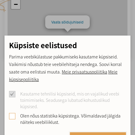
−
Vaata sõidujuhiseid
Küpsiste eelistused
Parima veebikülastuse pakkumiseks kasutame küpsiseid.
Vaikimisi nõustub teie veebilehitseja nendega. Soovi korral
Elektrikerisega saun
Leaflet
| Map data ©
OpenStreetMap
contributors,
CC-BY-SA
, Imagery ©
saate oma eelistusi muuta.
Meie privaatsuspoliitika
Meie
Mapbox
küpsisepoliitika
Talus elektrikerisega saun, mis mahutab korraga kuni 7
Kasutame tehnilisi küpsiseid, mis on vajalikud veebi
toimimiseks. Seadusega lubatud kohustuslikud
inimest.
küpsised.
Saunas leiliruum, kahe dušiga pesuruum, riietusruum, WC ja
Olen nõus statistika küpsistega. Võimaldavad jälgida
eesruum.
näiteks veebiliiklust.
Hind:
Kuni 4 inimest 20/kord. Iga järgnev täiskasvanu 5€ ja iga