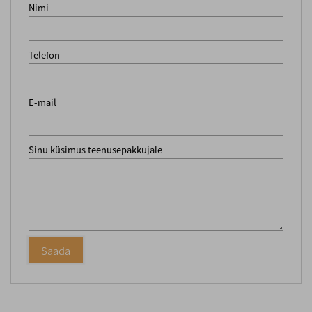
Nimi
Telefon
E-mail
Sinu küsimus teenusepakkujale
Saada